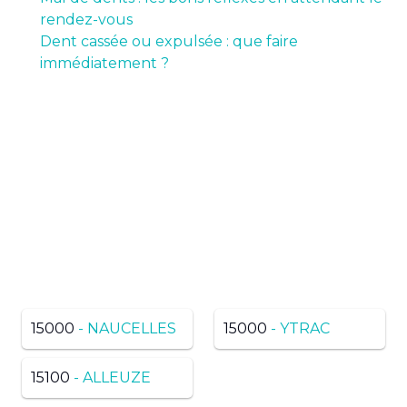
rendez-vous
Dent cassée ou expulsée : que faire
immédiatement ?
Pas de résultats ? Trouvez
dans une ville voisine du
même département
15000
- NAUCELLES
15000
- YTRAC
15100
- ALLEUZE