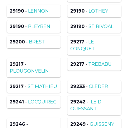
29190
-
LENNON
29190
-
LOTHEY
29190
-
PLEYBEN
29190
-
ST RIVOAL
29200
-
BREST
29217
-
LE
CONQUET
29217
-
29217
-
TREBABU
PLOUGONVELIN
29217
-
ST MATHIEU
29233
-
CLEDER
29241
-
LOCQUIREC
29242
-
ILE D
OUESSANT
29246
-
29249
-
GUISSENY