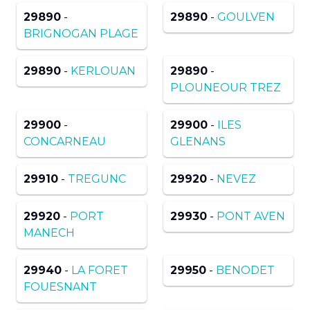
29890
-
29890
-
GOULVEN
BRIGNOGAN PLAGE
29890
-
KERLOUAN
29890
-
PLOUNEOUR TREZ
29900
-
29900
-
ILES
CONCARNEAU
GLENANS
29910
-
TREGUNC
29920
-
NEVEZ
29920
-
PORT
29930
-
PONT AVEN
MANECH
29940
-
LA FORET
29950
-
BENODET
FOUESNANT