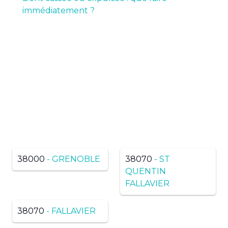
immédiatement ?
Pas de résultats ? Trouvez
dans une ville voisine du
même département
38000
- GRENOBLE
38070
- ST
QUENTIN
FALLAVIER
38070
- FALLAVIER