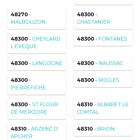
48270
-
48300
-
MALBOUZON
CHASTANIER
48300
-
CHEYLARD
48300
-
FONTANES
L EVEQUE
48300
-
LANGOGNE
48300
-
NAUSSAC
48300
-
48300
-
ROCLES
PIERREFICHE
48300
-
ST FLOUR
48310
-
ALBARET LE
DE MERCOIRE
COMTAL
48310
-
ARZENC D
48310
-
BRION
APCHER