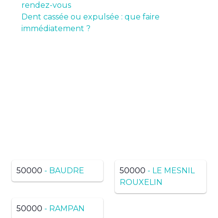
rendez-vous
Dent cassée ou expulsée : que faire
immédiatement ?
Pas de résultats ? Trouvez
dans une ville voisine du
même département
50000
- BAUDRE
50000
- LE MESNIL
ROUXELIN
50000
- RAMPAN