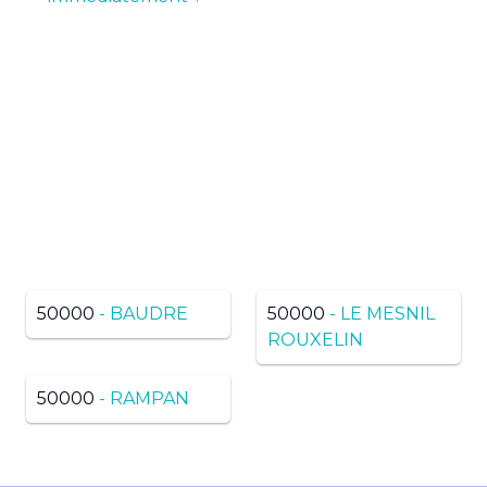
Pas de résultats ? Trouvez
dans une ville voisine du
même département
50000
- BAUDRE
50000
- LE MESNIL
ROUXELIN
50000
- RAMPAN