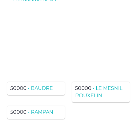
Pas de résultats ? Trouvez
dans une ville voisine du
même département
50000
- BAUDRE
50000
- LE MESNIL
ROUXELIN
50000
- RAMPAN