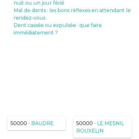
nuit ou un jour férié
Mal de dents : les bons réflexes en attendant le
rendez-vous
Dent cassée ou expulsée : que faire
immédiatement ?
Pas de résultats ? Trouvez
dans une ville voisine du
même département
50000
- BAUDRE
50000
- LE MESNIL
ROUXELIN