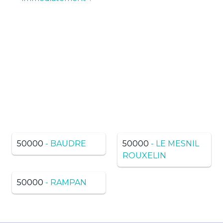
Pas de résultats ? Trouvez
dans une ville voisine du
même département
50000
- BAUDRE
50000
- LE MESNIL
ROUXELIN
50000
- RAMPAN