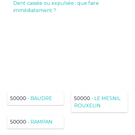
Dent cassée ou expulsée : que faire
immédiatement ?
Pas de résultats ? Trouvez
dans une ville voisine du
même département
50000
- BAUDRE
50000
- LE MESNIL
ROUXELIN
50000
- RAMPAN