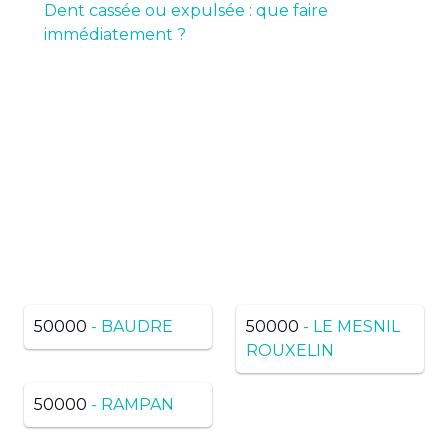
Dent cassée ou expulsée : que faire
immédiatement ?
Pas de résultats ? Trouvez
dans une ville voisine du
même département
50000
- BAUDRE
50000
- LE MESNIL
ROUXELIN
50000
- RAMPAN