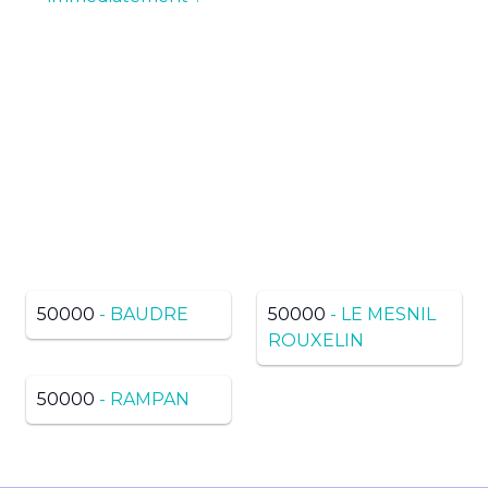
Pas de résultats ? Trouvez
dans une ville voisine du
même département
50000
- BAUDRE
50000
- LE MESNIL
ROUXELIN
50000
- RAMPAN