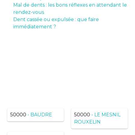
Mal de dents : les bons réflexes en attendant le
rendez-vous
Dent cassée ou expulsée : que faire
immédiatement ?
Pas de résultats ? Trouvez
dans une ville voisine du
même département
50000
- BAUDRE
50000
- LE MESNIL
ROUXELIN