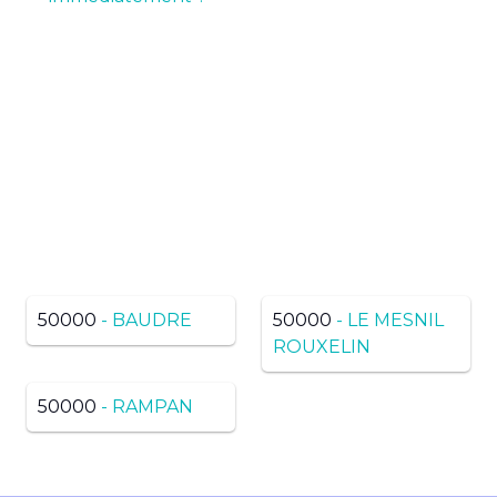
Pas de résultats ? Trouvez
dans une ville voisine du
même département
50000
- BAUDRE
50000
- LE MESNIL
ROUXELIN
50000
- RAMPAN