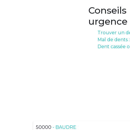
Conseils
urgence
Trouver un de
Mal de dents 
Dent cassée o
Pas de résulta
50000
- BAUDRE