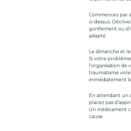
Commencez par app
ci-dessus. Décrive
gonflement ou d’u
adapté.
Le dimanche et les
Si votre problème 
l’organisation de 
traumatisme viol
immédiatement le 
En attendant un av
placez pas d’aspir
Un médicament con
cause.