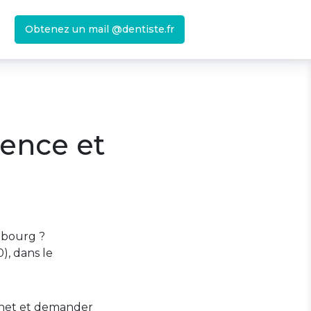
Obtenez un mail @dentiste.fr
gence et
ebourg ?
), dans le
binet et demander