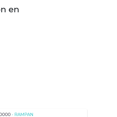
on en
voisine du même
0000
- RAMPAN