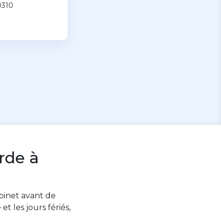
0310
rde à
abinet avant de
t les jours fériés,