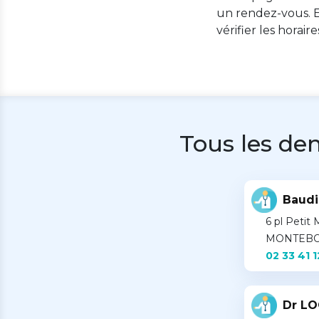
un rendez-vous. E
vérifier les horair
Tous les den
Baudi
6 pl Petit
MONTEB
02 33 41 1
Dr L