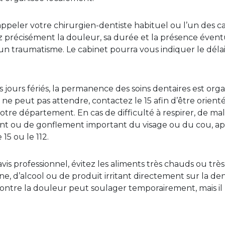
eler votre chirurgien-dentiste habituel ou l’un des c
z précisément la douleur, sa durée et la présence éventu
n traumatisme. Le cabinet pourra vous indiquer le déla
 jours fériés, la permanence des soins dentaires est org
ne peut pas attendre, contactez le 15 afin d’être orient
votre département. En cas de difficulté à respirer, de mal
ent ou de gonflement important du visage ou du cou, a
15 ou le 112.
is professionnel, évitez les aliments très chauds ou très 
ine, d’alcool ou de produit irritant directement sur la de
tre la douleur peut soulager temporairement, mais il ne