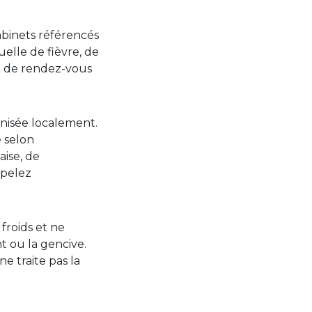
abinets référencés
elle de fièvre, de
i de rendez-vous
anisée localement.
é selon
aise, de
ppelez
froids et ne
nt ou la gencive.
 traite pas la