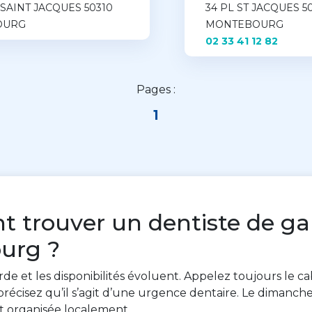
 SAINT JACQUES 50310
34 PL ST JACQUES 5
OURG
MONTEBOURG
02 33 41 12 82
Pages :
1
trouver un dentiste de ga
urg ?
rde et les disponibilités évoluent. Appelez toujours le c
récisez qu’il s’agit d’une urgence dentaire. Le dimanche e
t organisée localement.