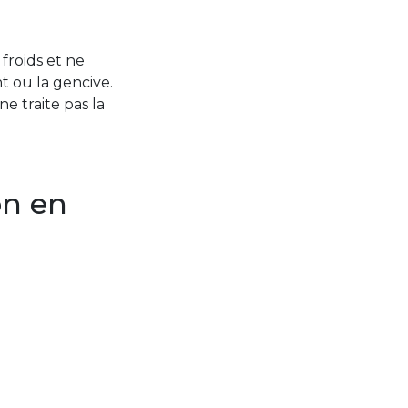
froids et ne
nt ou la gencive.
 traite pas la
on en