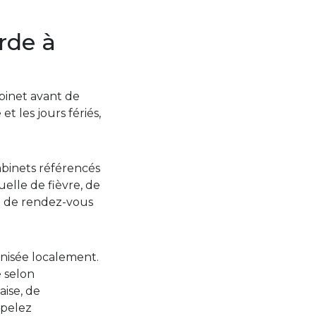
rde à
abinet avant de
t les jours fériés,
abinets référencés
elle de fièvre, de
i de rendez-vous
anisée localement.
é selon
aise, de
ppelez