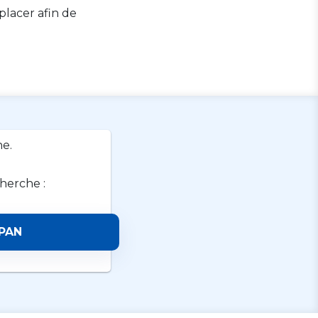
lacer afin de
e.
cherche :
PAN