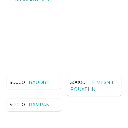
Pas de résultats ? Trouvez
dans une ville voisine du
même département
50000
- BAUDRE
50000
- LE MESNIL
ROUXELIN
50000
- RAMPAN