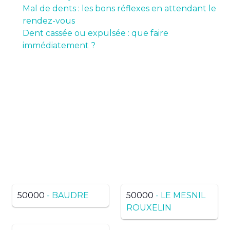
Mal de dents : les bons réflexes en attendant le
rendez-vous
Dent cassée ou expulsée : que faire
immédiatement ?
Pas de résultats ? Trouvez
dans une ville voisine du
même département
50000
- BAUDRE
50000
- LE MESNIL
ROUXELIN