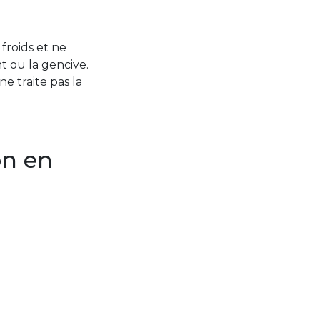
froids et ne
nt ou la gencive.
 traite pas la
on en