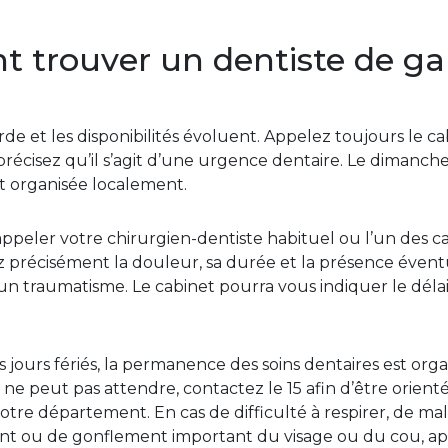
trouver un dentiste de ga
rde et les disponibilités évoluent. Appelez toujours le c
récisez qu’il s’agit d’une urgence dentaire. Le dimanche e
t organisée localement.
eler votre chirurgien-dentiste habituel ou l’un des c
z précisément la douleur, sa durée et la présence éventu
n traumatisme. Le cabinet pourra vous indiquer le déla
 jours fériés, la permanence des soins dentaires est org
ne peut pas attendre, contactez le 15 afin d’être orient
votre département. En cas de difficulté à respirer, de mal
ent ou de gonflement important du visage ou du cou, a