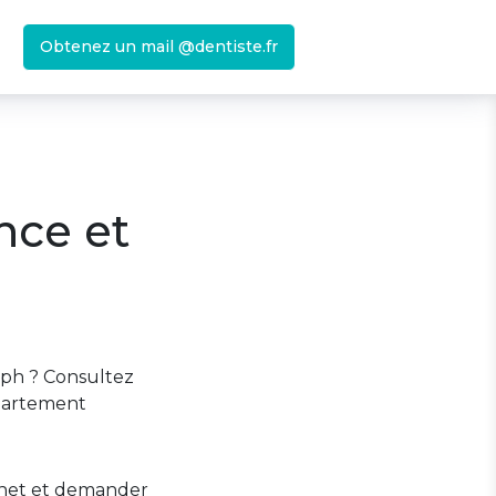
Obtenez un mail @dentiste.fr
nce et
eph ? Consultez
épartement
binet et demander