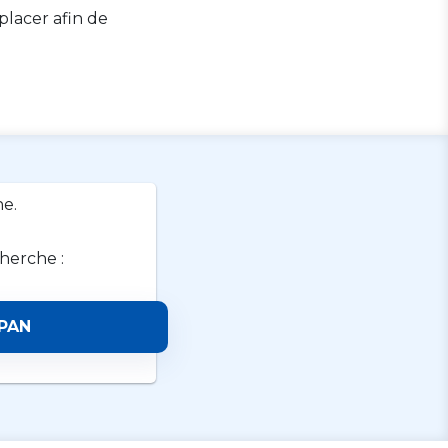
lacer afin de
e.
cherche :
PAN