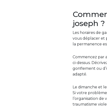
Comment 
joseph ?
Les horaires de ga
vous déplacer et p
la permanence es
Commencez par app
ci-dessus. Décrive
gonflement ou d’u
adapté.
Le dimanche et les
Si votre problème 
l’organisation de 
traumatisme viol