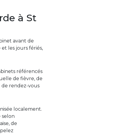
rde à St
abinet avant de
t les jours fériés,
abinets référencés
elle de fièvre, de
i de rendez-vous
anisée localement.
é selon
aise, de
ppelez