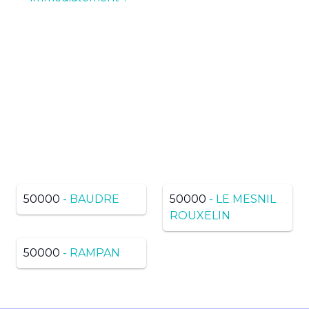
Pas de résultats ? Trouvez
dans une ville voisine du
même département
50000
- BAUDRE
50000
- LE MESNIL
ROUXELIN
50000
- RAMPAN