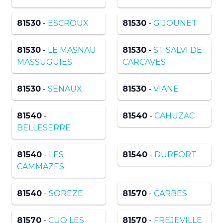
81530
-
ESCROUX
81530
-
GIJOUNET
81530
-
LE MASNAU
81530
-
ST SALVI DE
MASSUGUIES
CARCAVES
81530
-
SENAUX
81530
-
VIANE
81540
-
81540
-
CAHUZAC
BELLESERRE
81540
-
LES
81540
-
DURFORT
CAMMAZES
81540
-
SOREZE
81570
-
CARBES
81570
-
CUQ LES
81570
-
FREJEVILLE