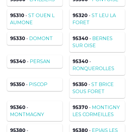
95310
-
ST OUEN L
95320
-
ST LEU LA
AUMONE
FORET
95330
-
DOMONT
95340
-
BERNES
SUR OISE
95340
-
PERSAN
95340
-
RONQUEROLLES
95350
-
PISCOP
95350
-
ST BRICE
SOUS FORET
95360
-
95370
-
MONTIGNY
MONTMAGNY
LES CORMEILLES
95380
-
95380
-
EPIAIS LES