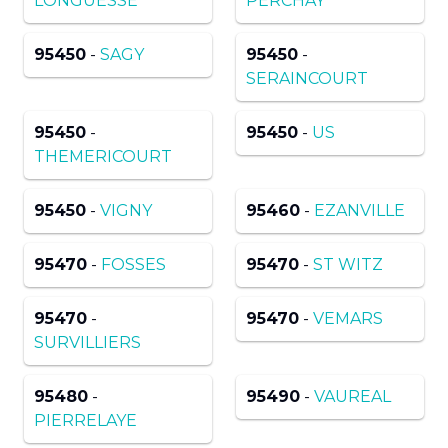
LONGUESSE
PERCHAY
95450
-
SAGY
95450
-
SERAINCOURT
95450
-
95450
-
US
THEMERICOURT
95450
-
VIGNY
95460
-
EZANVILLE
95470
-
FOSSES
95470
-
ST WITZ
95470
-
95470
-
VEMARS
SURVILLIERS
95480
-
95490
-
VAUREAL
PIERRELAYE