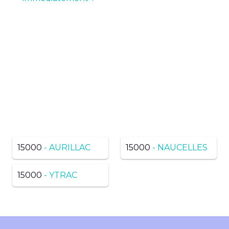
Pas de résultats ? Trouvez
dans une ville voisine du
même département
15000
- AURILLAC
15000
- NAUCELLES
15000
- YTRAC