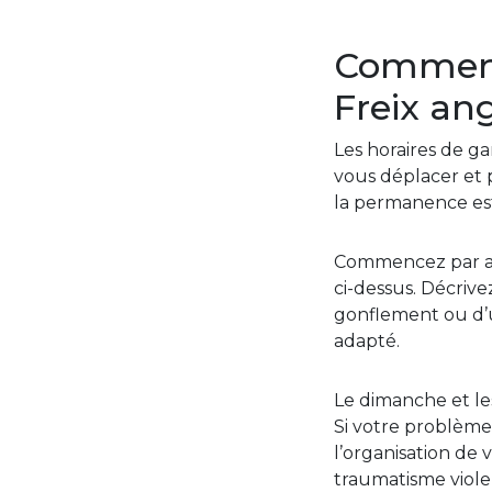
Comment 
Freix an
Les horaires de ga
vous déplacer et p
la permanence es
Commencez par app
ci-dessus. Décrive
gonflement ou d’u
adapté.
Le dimanche et les
Si votre problème 
l’organisation de 
traumatisme viol