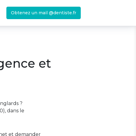
Obtenez un mail @dentiste.fr
rgence et
nglards ?
0), dans le
binet et demander