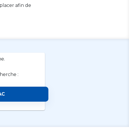
lacer afin de
e.
cherche :
AC