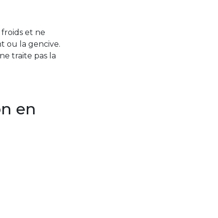
froids et ne
nt ou la gencive.
 traite pas la
on en