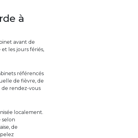
rde à
abinet avant de
t les jours fériés,
abinets référencés
elle de fièvre, de
i de rendez-vous
anisée localement.
é selon
aise, de
ppelez