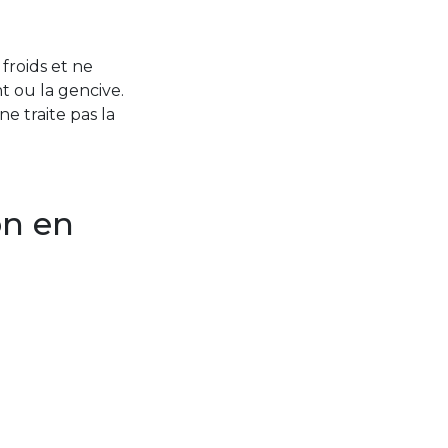
froids et ne
nt ou la gencive.
 traite pas la
on en