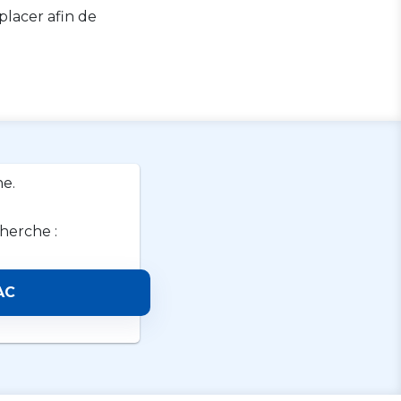
lacer afin de
e.
cherche :
AC