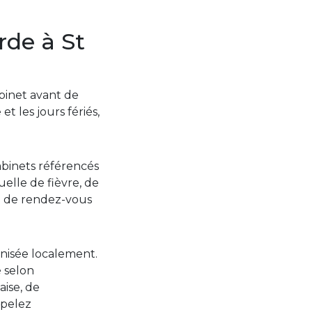
rde à St
abinet avant de
t les jours fériés,
abinets référencés
elle de fièvre, de
i de rendez-vous
anisée localement.
é selon
aise, de
ppelez