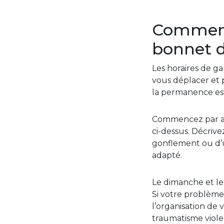
Comment 
bonnet d
Les horaires de ga
vous déplacer et p
la permanence es
Commencez par app
ci-dessus. Décrive
gonflement ou d’u
adapté.
Le dimanche et les
Si votre problème 
l’organisation de 
traumatisme viol