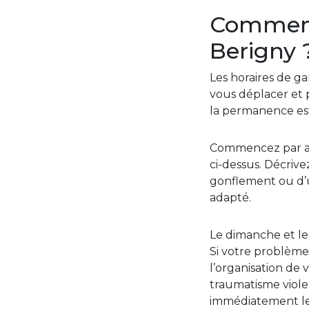
Comment 
Berigny 
Les horaires de ga
vous déplacer et p
la permanence es
Commencez par app
ci-dessus. Décrive
gonflement ou d’u
adapté.
Le dimanche et les
Si votre problème 
l’organisation de 
traumatisme viol
immédiatement le 