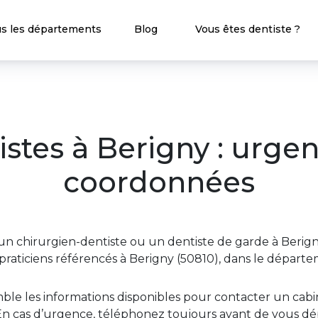
s les départements
Blog
Vous êtes dentiste ?
stes à Berigny : urge
coordonnées
n chirurgien-dentiste ou un dentiste de garde à Berign
raticiens référencés à Berigny (50810), dans le dépar
ble les informations disponibles pour contacter un ca
n cas d’urgence, téléphonez toujours avant de vous dép