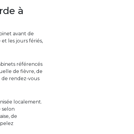
rde à
abinet avant de
t les jours fériés,
abinets référencés
elle de fièvre, de
i de rendez-vous
anisée localement.
é selon
aise, de
ppelez