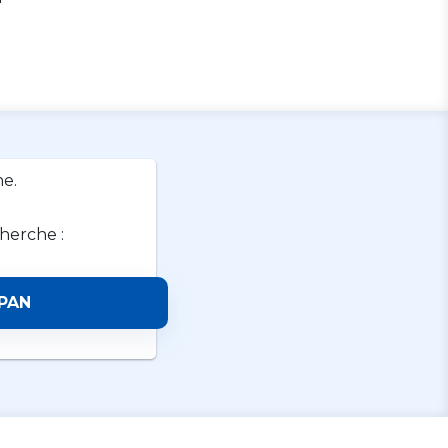
e.
cherche :
PAN