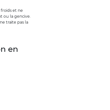
froids et ne
nt ou la gencive.
 traite pas la
on en