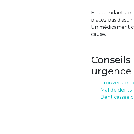
En attendant un av
placez pas d’aspir
Un médicament con
cause.
Conseils
urgence
Trouver un de
Mal de dents 
Dent cassée o