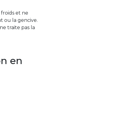
froids et ne
nt ou la gencive.
 traite pas la
on en