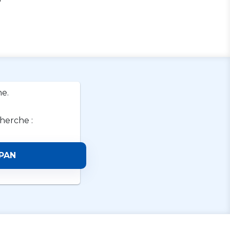
e.
cherche :
PAN