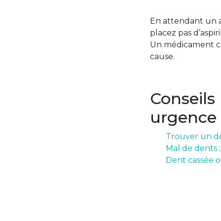
En attendant un av
placez pas d’aspir
Un médicament con
cause.
Conseils
urgence
Trouver un de
Mal de dents 
Dent cassée o