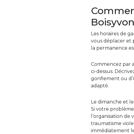
Comment 
Boisyvon
Les horaires de ga
vous déplacer et p
la permanence es
Commencez par app
ci-dessus. Décrive
gonflement ou d’u
adapté.
Le dimanche et les
Si votre problème 
l’organisation de 
traumatisme viol
immédiatement le 