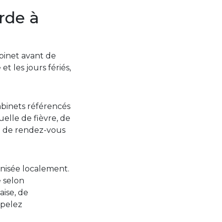
rde à
abinet avant de
t les jours fériés,
abinets référencés
elle de fièvre, de
i de rendez-vous
anisée localement.
é selon
aise, de
ppelez