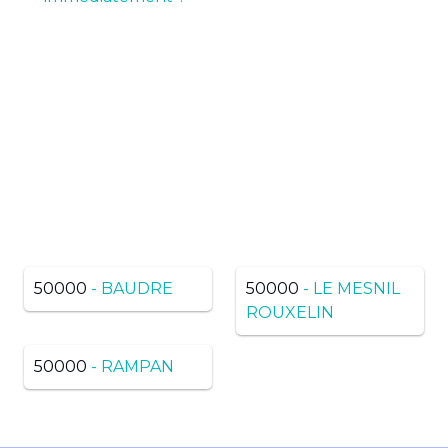
Pas de résultats ? Trouvez
dans une ville voisine du
même département
50000
- BAUDRE
50000
- LE MESNIL
ROUXELIN
50000
- RAMPAN